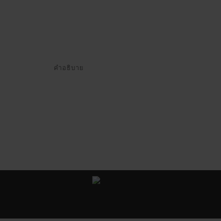
คำอธิบาย
All Good Project ©
Y
. All Rights Reserved.