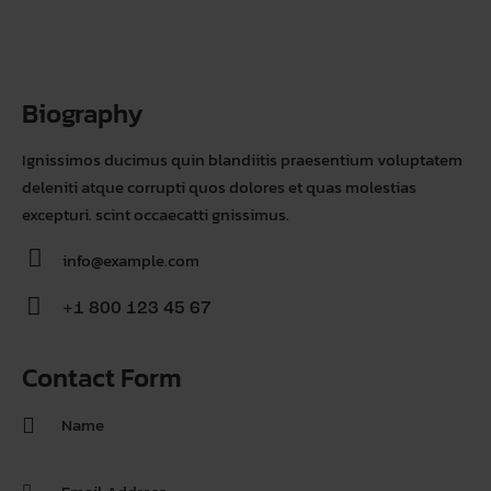
Biography
Ignissimos ducimus quin blandiitis praesentium voluptatem
deleniti atque corrupti quos dolores et quas molestias
excepturi. scint occaecatti gnissimus.
info@example.com
E-
+1 800 123 45 67
m
Ph
ail
on
Contact Form
:
e: