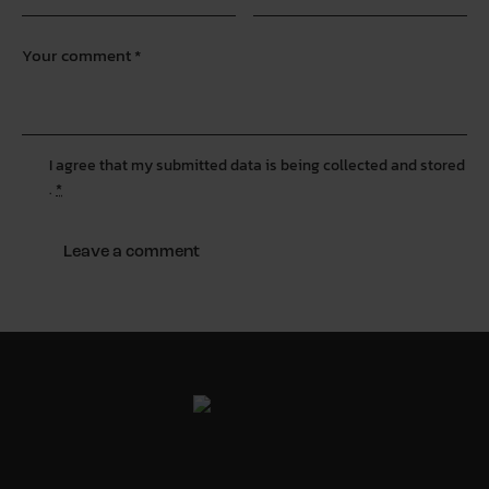
I agree that my submitted data is being
collected and stored
.
*
All Good Project ©
Y
. All Rights Reserved.